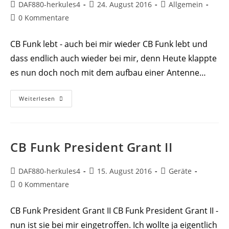
Beitrags-
Beitrag
Beitrags-
DAF880-herkules4
24. August 2016
Allgemein
Autor:
veröffentlicht:
Kategorie:
Beitrags-
0 Kommentare
Kommentare:
CB Funk lebt - auch bei mir wieder CB Funk lebt und
dass endlich auch wieder bei mir, denn Heute klappte
es nun doch noch mit dem aufbau einer Antenne…
CB
Weiterlesen
Funk
Lebt
–
Auch
Bei
Mir
CB Funk President Grant II
Wieder
Beitrags-
Beitrag
Beitrags-
DAF880-herkules4
15. August 2016
Geräte
Autor:
veröffentlicht:
Kategorie:
Beitrags-
0 Kommentare
Kommentare:
CB Funk President Grant II CB Funk President Grant II -
nun ist sie bei mir eingetroffen. Ich wollte ja eigentlich