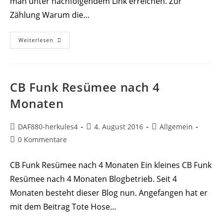
man unter nachfolgendem Link erreichen. Zur
Zählung Warum die…
Zählung
Weiterlesen
Der
Aktiven
Funker
CB Funk Resümee nach 4
Monaten
Beitrags-
Beitrag
Beitrags-
DAF880-herkules4
4. August 2016
Allgemein
Autor:
veröffentlicht:
Kategorie:
Beitrags-
0 Kommentare
Kommentare:
CB Funk Resümee nach 4 Monaten Ein kleines CB Funk
Resümee nach 4 Monaten Blogbetrieb. Seit 4
Monaten besteht dieser Blog nun. Angefangen hat er
mit dem Beitrag Tote Hose…