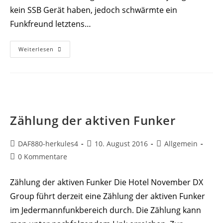
kein SSB Gerät haben, jedoch schwärmte ein
Funkfreund letztens…
CB
Weiterlesen
Funk
President
Grant
II
Zählung der aktiven Funker
Beitrags-
Beitrag
Beitrags-
DAF880-herkules4
10. August 2016
Allgemein
Autor:
veröffentlicht:
Kategorie:
Beitrags-
0 Kommentare
Kommentare:
Zählung der aktiven Funker Die Hotel November DX
Group führt derzeit eine Zählung der aktiven Funker
im Jedermannfunkbereich durch. Die Zählung kann