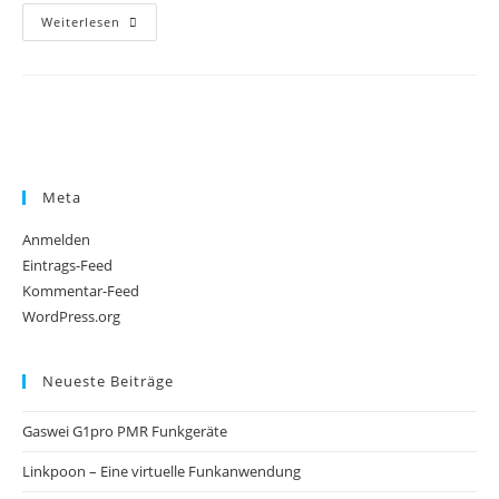
CB
Weiterlesen
Funk
Resümee
Nach
4
Monaten
Meta
Anmelden
Eintrags-Feed
Kommentar-Feed
WordPress.org
Neueste Beiträge
Gaswei G1pro PMR Funkgeräte
Linkpoon – Eine virtuelle Funkanwendung