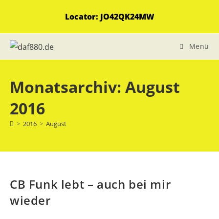
Zum
Locator: JO42QK24MW
Inhalt
springen
Menü
Monatsarchiv: August
2016
>
2016
>
August
CB Funk lebt – auch bei mir
wieder