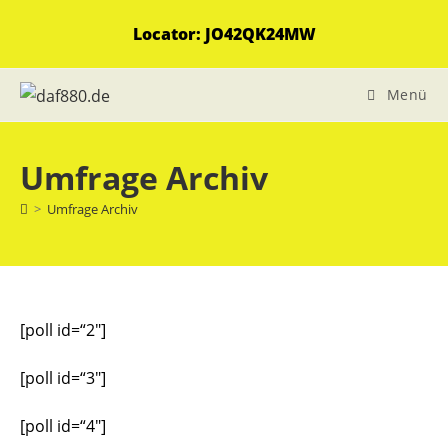
Zum
Locator: JO42QK24MW
Inhalt
springen
Menü
Umfrage Archiv
>
Umfrage Archiv
[poll id=“2″]
[poll id=“3″]
[poll id=“4″]