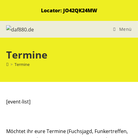
Zum
Locator: JO42QK24MW
Inhalt
springen
Menü
Termine
>
Termine
[event-list]
Möchtet ihr eure Termine (Fuchsjagd, Funkertreffen,