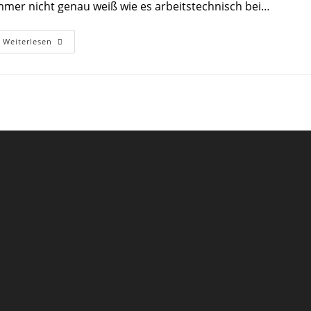
mmer nicht genau weiß wie es arbeitstechnisch bei…
CB
Weiterlesen
Funk
AM
Contest
2016