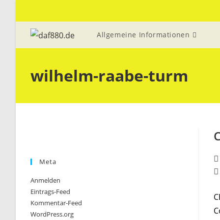
Zum
Inhalt
springen
Allgemeine Informationen
wilhelm-raabe-turm
Be
Meta
Au
Be
Anmelden
K
Eintrags-Feed
C
Kommentar-Feed
C
WordPress.org