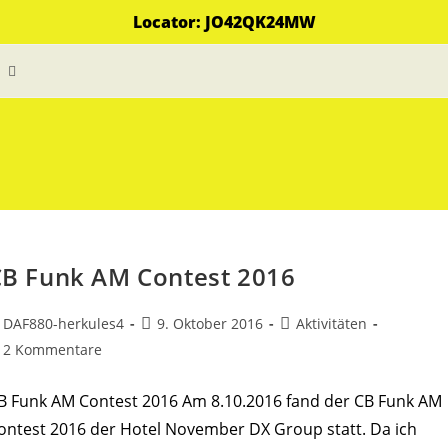
Locator: JO42QK24MW
Website-
Suche
umschalten
CB Funk AM Contest 2016
itrags-
Beitrag
Beitrags-
DAF880-herkules4
9. Oktober 2016
Aktivitäten
tor:
veröffentlicht:
Kategorie:
itrags-
2 Kommentare
ommentare:
B Funk AM Contest 2016 Am 8.10.2016 fand der CB Funk AM
ontest 2016 der Hotel November DX Group statt. Da ich