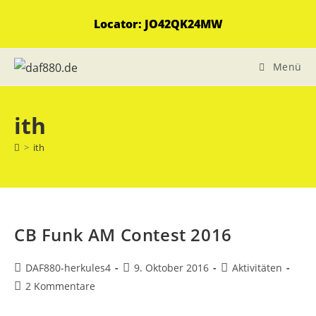
Zum
Locator: JO42QK24MW
Inhalt
springen
Menü
ith
>
ith
CB Funk AM Contest 2016
Beitrags-
Beitrag
Beitrags-
DAF880-herkules4
9. Oktober 2016
Aktivitäten
Autor:
veröffentlicht:
Kategorie:
Beitrags-
2 Kommentare
Kommentare: