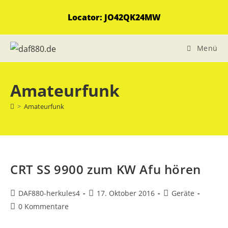
Zum
Locator: JO42QK24MW
Inhalt
springen
Menü
Amateurfunk
>
Amateurfunk
CRT SS 9900 zum KW Afu hören
Beitrags-
Beitrag
Beitrags-
DAF880-herkules4
17. Oktober 2016
Geräte
Autor:
veröffentlicht:
Kategorie:
Beitrags-
0 Kommentare
Kommentare: